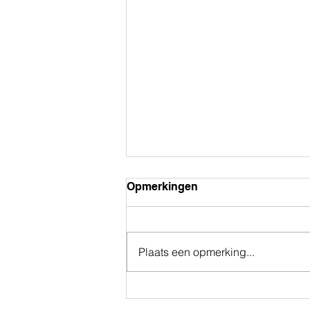
Opmerkingen
Plaats een opmerking...
In het HSP Magazine met de
Geluk of je Leven podcast