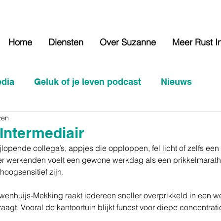
Home
Diensten
Over Suzanne
Meer Rust I
edia
Geluk of je leven podcast
Nieuws
zen
Intermediair
jlopende collega’s, appjes die opploppen, fel licht of zelfs een
er werkenden voelt een gewone werkdag als een prikkelmaratho
hoogsensitief zijn.
enhuijs-Mekking raakt iedereen sneller overprikkeld in een w
agt. Vooral de kantoortuin blijkt funest voor diepe concentrati